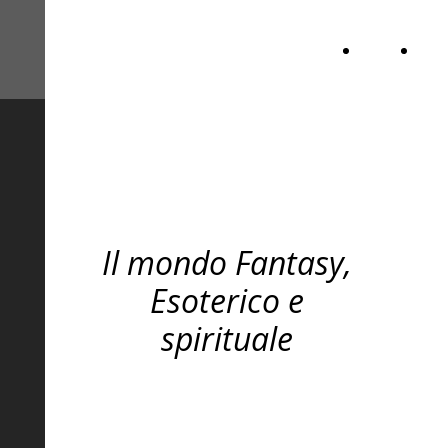
GANDALF GRAY
Home
Inf
PODCAST
Page
GANDALF GRAY
PODCAST
Il mondo Fantasy,
Esoterico e
spirituale