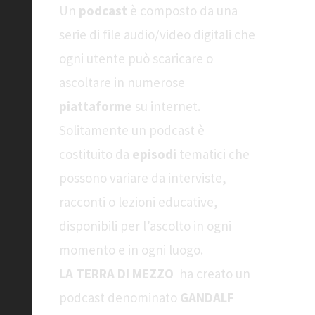
Un
podcast
è composto da una
serie di file audio/video digitali che
ogni utente può scaricare o
ascoltare in numerose
piattaforme
su internet.
Solitamente un podcast è
costituito da
episodi
tematici che
possono variare da interviste,
racconti o lezioni educative,
disponibili per l’ascolto in ogni
momento e in ogni luogo.
LA TERRA DI MEZZO
ha creato un
podcast denominato
GANDALF